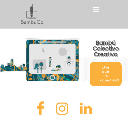
Saltar
Toggle
al
menu
contenido
Bambú
Colectivo
Creativo
¿Por
qué
un
colectivo?