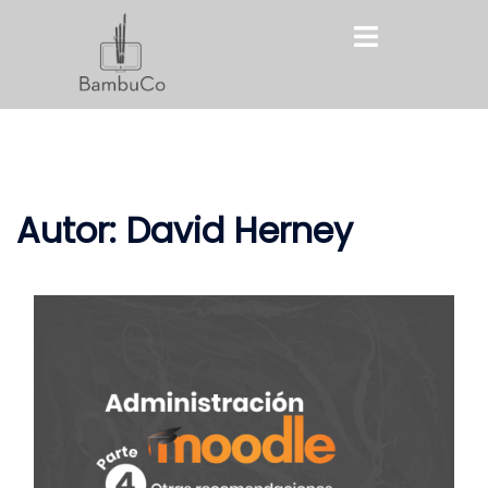
Saltar
Toggle
al
menu
contenido
Autor:
David Herney